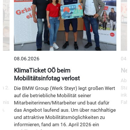
08.06.2026
04.
KlimaTicket OÖ beim
Neu
Mobilitätsinfotag verlost
Ab 1
m 2.
Stad
Die BMW Group (Werk Steyr) legt großen Wert
inkl
auf die betriebliche Mobilität seiner
fnis
Fahr
Mitarbeiterinnen/Mitarbeiter und baut dafür
n,
das Angebot laufend aus. Um über nachhaltige
und attraktive Mobilitätsmöglichkeiten zu
informieren, fand am 16. April 2026 ein