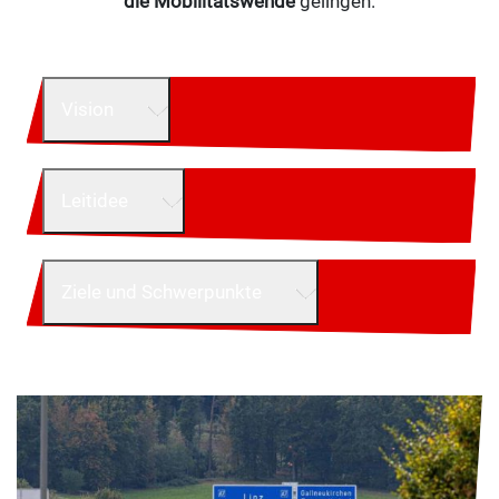
die Mobilitätswende
gelingen.
Vision
Leitidee
Ziele und Schwerpunkte