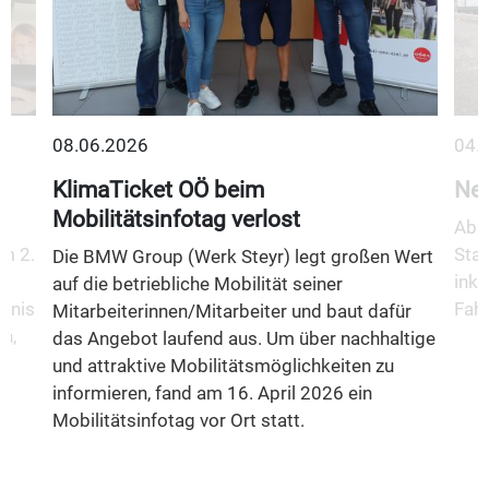
08.06.2026
04.
KlimaTicket OÖ beim
Neu
Mobilitätsinfotag verlost
Ab 1
m 2.
Stad
Die BMW Group (Werk Steyr) legt großen Wert
inkl
auf die betriebliche Mobilität seiner
fnis
Fahr
Mitarbeiterinnen/Mitarbeiter und baut dafür
n,
das Angebot laufend aus. Um über nachhaltige
und attraktive Mobilitätsmöglichkeiten zu
informieren, fand am 16. April 2026 ein
Mobilitätsinfotag vor Ort statt.