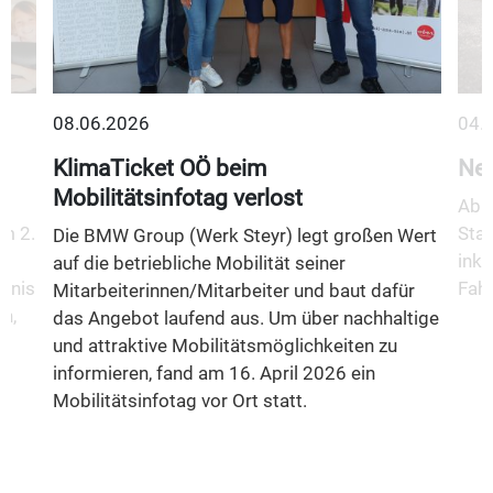
08.06.2026
04.
KlimaTicket OÖ beim
Neu
Mobilitätsinfotag verlost
Ab 1
m 2.
Stad
Die BMW Group (Werk Steyr) legt großen Wert
inkl
auf die betriebliche Mobilität seiner
fnis
Fahr
Mitarbeiterinnen/Mitarbeiter und baut dafür
n,
das Angebot laufend aus. Um über nachhaltige
und attraktive Mobilitätsmöglichkeiten zu
informieren, fand am 16. April 2026 ein
Mobilitätsinfotag vor Ort statt.