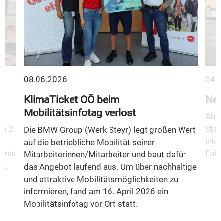
08.06.2026
04.
KlimaTicket OÖ beim
Neu
Mobilitätsinfotag verlost
Ab 1
m 2.
Stad
Die BMW Group (Werk Steyr) legt großen Wert
inkl
auf die betriebliche Mobilität seiner
fnis
Fahr
Mitarbeiterinnen/Mitarbeiter und baut dafür
n,
das Angebot laufend aus. Um über nachhaltige
und attraktive Mobilitätsmöglichkeiten zu
informieren, fand am 16. April 2026 ein
Mobilitätsinfotag vor Ort statt.