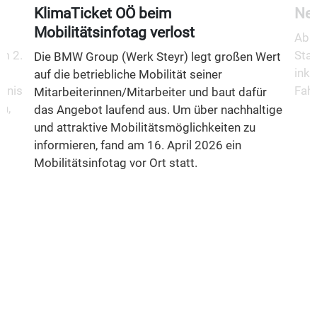
KlimaTicket OÖ beim
Neu
Mobilitätsinfotag verlost
Ab 1
m 2.
Stad
Die BMW Group (Werk Steyr) legt großen Wert
inkl
auf die betriebliche Mobilität seiner
fnis
Fahr
Mitarbeiterinnen/Mitarbeiter und baut dafür
n,
das Angebot laufend aus. Um über nachhaltige
und attraktive Mobilitätsmöglichkeiten zu
informieren, fand am 16. April 2026 ein
Mobilitätsinfotag vor Ort statt.