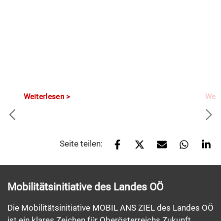
Weiterlesen
Weit
Seite teilen:
Mobilitätsinitiative des Landes OÖ
Die Mobilitätsinitiative MOBIL ANS ZIEL des Landes OÖ
ist ein klares Zeichen für Oberösterreichs Zukunft.