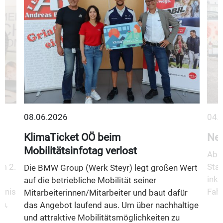
08.06.2026
04.
KlimaTicket OÖ beim
Neu
Mobilitätsinfotag verlost
Ab 1
m 2.
Stad
Die BMW Group (Werk Steyr) legt großen Wert
inkl
auf die betriebliche Mobilität seiner
fnis
Fahr
Mitarbeiterinnen/Mitarbeiter und baut dafür
n,
das Angebot laufend aus. Um über nachhaltige
und attraktive Mobilitätsmöglichkeiten zu