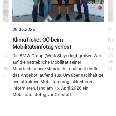
08.06.2026
04.
KlimaTicket OÖ beim
Neu
Mobilitätsinfotag verlost
Ab 1
m 2.
Stad
Die BMW Group (Werk Steyr) legt großen Wert
inkl
auf die betriebliche Mobilität seiner
fnis
Fahr
Mitarbeiterinnen/Mitarbeiter und baut dafür
n,
das Angebot laufend aus. Um über nachhaltige
und attraktive Mobilitätsmöglichkeiten zu
informieren, fand am 16. April 2026 ein
Mobilitätsinfotag vor Ort statt.