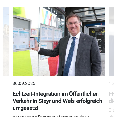
30.09.2025
16.
Echtzeit-Integration im Öffentlichen
FH 
Verkehr in Steyr und Wels erfolgreich
die
umgesetzt
ts
Eish
als 