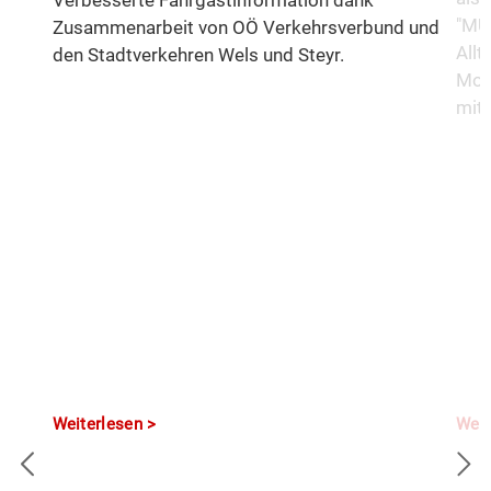
Verbesserte Fahrgastinformation dank
"MUS
Zusammenarbeit von OÖ Verkehrsverbund und
All
den Stadtverkehren Wels und Steyr.
Mob
mitz
Weiterlesen
Weit