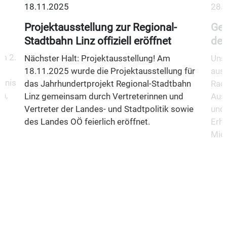
18.11.2025
28.
Projektausstellung zur Regional-
Gem
Stadtbahn Linz offiziell eröffnet
des
m 2.
Nächster Halt: Projektausstellung! Am
Unse
18.11.2025 wurde die Projektausstellung für
aus
fnis
das Jahrhundertprojekt Regional-Stadtbahn
Rad
n,
Linz gemeinsam durch Vertreterinnen und
Aus
Vertreter der Landes- und Stadtpolitik sowie
und 
des Landes OÖ feierlich eröffnet.
Erha
Mio.