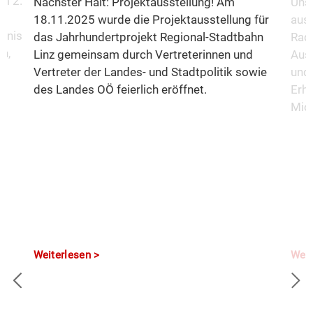
m 2.
Nächster Halt: Projektausstellung! Am
Unse
18.11.2025 wurde die Projektausstellung für
aus
fnis
das Jahrhundertprojekt Regional-Stadtbahn
Rad
n,
Linz gemeinsam durch Vertreterinnen und
Aus
Vertreter der Landes- und Stadtpolitik sowie
und 
des Landes OÖ feierlich eröffnet.
Erha
Mio.
Weiterlesen
Weit