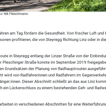
o: Nik Fleischmann.
hren am Tag fördern die Gesundheit. Von frischer Luft un
onen profitieren, die von Steyregg Richtung Linz oder in d
route in Steyregg entlang der Linzer Straße von der Einbind
er Pleschinger Straße konnte im September 2019 freigegeb
en Grundsätzen der Planung von Radhauptrouten ausgeführt 
itt wird von Radfahrerinnen und Radfahrern im Gegenverkeh
gänger:innen. Dieser Abschnitt schließt an das aus Linz k
ch ein Lückenschluss zu einem bestehenden Geh- und Radw
arbeiten in verschiedenen Abschnitten für eine Weiterführung