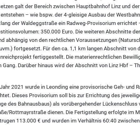
setzen galt der Bereich zwischen Hauptbahnhof Linz und der
e entstehen – wie bspw. der 4-gleisige Ausbau der Westbah
ng der Waldeggstraße ein Radweg-Provisorium errichtet – z
estitionsvolumen: 350.000 Euro. Die weiteren Abschnitte d
nd abhängig von den rechtlichen Voraussetzungen (Natursch
vm.) fortgesetzt. Für den ca. 1,1 km langen Abschnitt von 
inreichprojekt fertiggestellt. Die materienrechtlichen Bewil
im Gang. Darüber hinaus wird der Abschnitt von Linz Hbf – Th
Jahr 2021 wurde in Leonding eine provisorische Geh- und
et. Dieses Provisorium soll bis zur Errichtung des jeweili
uge des Bahnausbaus) als vorübergehender Lückenschluss v
e/Rottmayrstraße dienen. Die Fertigstellung erfolgte im M
trugen 113.000 € und wurden im Verhältnis 60:40 zwische